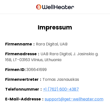
Impressum
Firmenname
：
Rara Digital, UAB
Firmenadresse
：
UAB Rara Digital, J. Jasinskio g.
16B, LT-03163 Vilnius, Lithuania
Firmen ID
:
306641699
Firmenvertreter
：
Tomas Jasnauskas
Telefonnummer：
+1 (762) 600-4387
E-Mail-Addresse：
support@get-wellheater.com